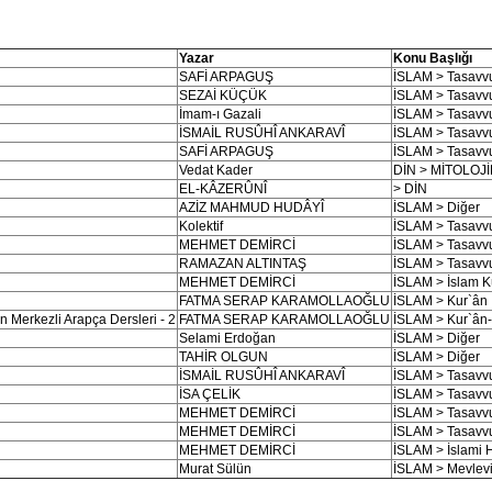
Yazar
Konu Başlığı
SAFİ ARPAGUŞ
İSLAM > Tasavvuf
SEZAİ KÜÇÜK
İSLAM > Tasavvuf
İmam-ı Gazali
İSLAM > Tasavvuf
İSMAİL RUSÛHÎ ANKARAVÎ
İSLAM > Tasavvuf
SAFİ ARPAGUŞ
İSLAM > Tasavvuf
Vedat Kader
DİN > MİTOLOJ
EL-KÂZERÛNÎ
> DİN
AZİZ MAHMUD HUDÂYÎ
İSLAM > Diğer
Kolektif
İSLAM > Tasavvuf
MEHMET DEMİRCİ
İSLAM > Tasavvuf
RAMAZAN ALTINTAŞ
İSLAM > Tasavvuf
MEHMET DEMİRCİ
İSLAM > İslam K
FATMA SERAP KARAMOLLAOĞLU
İSLAM > Kur`ân 
 Merkezli Arapça Dersleri - 2
FATMA SERAP KARAMOLLAOĞLU
İSLAM > Kur`ân-
Selami Erdoğan
İSLAM > Diğer
TAHİR OLGUN
İSLAM > Diğer
İSMAİL RUSÛHÎ ANKARAVÎ
İSLAM > Tasavvuf
İSA ÇELİK
İSLAM > Tasavvuf
MEHMET DEMİRCİ
İSLAM > Tasavvuf
MEHMET DEMİRCİ
İSLAM > Tasavvuf
MEHMET DEMİRCİ
İSLAM > İslami 
Murat Sülün
İSLAM > Mevlevi