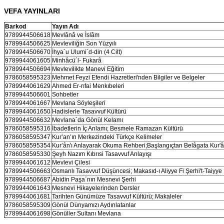
VEFA YAYINLARI
Barkod
Yayın Adı
9789944506618
Mevlânâ ve İslâm
9789944506625
Mevleviliğin Son Yüzyılı
9789944506670
İhya´u Ulumi´d-din (4 Cilt)
9789944061605
Minhâcü´l- Fukarâ
9789944506694
Mevlevilikte Manevi Eğitim
9786058595323
Mehmet Feyzi Efendi Hazretleri'nden Bilgiler ve Belgeler
9789944061629
Ahmed Er-rıfai Menkıbeleri
9789944506601
Sohbetler
9789944061667
Mevlana Söyleşileri
9789944061650
Hadislerle Tasavvuf Kültürü
9789944506632
Mevlana´da Gönül Kelamı
9786058595316
İbadetlerin İç Anlamı; Besmele Ramazan Kültürü
9786058595347
Kur’an’ın Merkezindeki Türkçe Kelimeler
9786058595354
Kur’ân'ı Anlayarak Okuma Rehberi;Başlangıçtan Belâgata Kur'ân
9786058595330
Şeyh Nazım Kıbrısi Tasavvuf Anlayışı
9789944061612
Mevlevi Çilesi
9789944506663
Osmanlı Tasavvuf Düşüncesi; Makasıd-ı Aliyye Fi Şerhi't-Taiyye
9789944506687
Abidin Paşa´nın Mesnevi Şerhi
9789944061643
Mesnevi Hikayelerinden Dersler
9789944061681
Tarihten Günümüze Tasavvuf Kültürü; Makaleler
9786058595309
Gönül Dünyamızı Aydınlatanlar
9789944061698
Gönüller Sultanı Mevlana