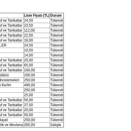
Liste Fiyatı (TL)
Durum
 ve Tarikatlar
24,50
Tükendi
 ve Tarikatlar
23,50
Tükendi
 ve Tarikatlar
112,00
Tükendi
 ve Tarikatlar
22,50
Tükendi
 ve Tarikatlar
16,00
Tükendi
İLER
24,50
Tükendi
10,50
Tükendi
14,00
Tükendi
 ve Tarikatlar
25,00
Tükendi
 ve Tarikatlar
65,00
Tükendi
 ve Tarikatlar
160,00
Tükendi
ültürü
200,00
Tükendi
İncelemeleri
250,00
Tükendi
ı Kerîm
480,00
Tükendi
250,00
Tükendi
25,00
Tükendi
 ve Tarikatlar
56,00
Tükendi
 ve Tarikatlar
37,50
Tükendi
 ve Tarikatlar
20,00
Tükendi
 ve Tarikatlar
50,00
Tükendi
Hayat
250,00
Tükendi
lik ve Mevlana
260,00
Satışta