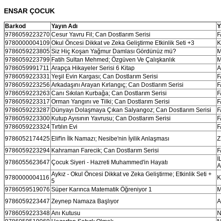
ENSAR ÇOCUK
Barkod
Yayın Adı
Y
9786059223270
Cesur Yavru Fil; Can Dostlarım Serisi
F
9780000004109
Okul Öncesi Dikkat ve Zeka Geliştirme Etkinlik Seti +3
K
9786059223805
Siz Hiç Koşan Yağmur Damlası Gördünüz mü?
M
9786059223799
Fatih Sultan Mehmed; Özgüven Ve Çalışkanlık
M
9786059991711
Arapça Hikayeler Serisi 6 Kitap
A
9786059223331
Yeşil Evin Kargası; Can Dostlarım Serisi
F
9786059223256
Arkadaşını Arayan Kırlangıç; Can Dostlarım Serisi
F
9786059223263
Canı Sıkılan Kurbağa; Can Dostlarım Serisi
F
9786059223317
Orman Yangını ve Tilki; Can Dostlarım Serisi
F
9786059223287
Dünyayı Dolaşmaya Çıkan Salyangoz; Can Dostlarım Serisi
F
9786059223300
Kutup Ayısının Yavrusu; Can Dostlarım Serisi
F
9786059223324
Tırtılın Evi
F
9786052174425
Elif'in İlk Namazı; Nesibe'nin İyilik Anlaşması
Z
9786059223294
Kahraman Farecik; Can Dostlarım Serisi
F
İ
9786055623647
Çocuk Siyeri - Hazreti Muhammed'in Hayatı
A
Aykız - Okul Öncesi Dikkat ve Zeka Geliştirme; Etkinlik Seti +
9780000004116
K
5
9786059519076
Süper Karınca Matematik Öğreniyor 1
M
9786059223447
Zeynep Namaza Başlıyor
A
9786059223348
Anı Kutusu
N