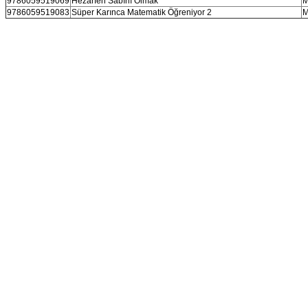
9786059519069
Hezarfen Sabırlı Olmak
M
9786059519083
Süper Karınca Matematik Öğreniyor 2
M