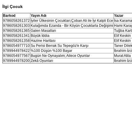
İlgi Çocuk
Barkod
Yayın Adı
Yazar
9786058261372
İyiler Ülkesinin Çocukları;Çoban Ali ile İyi Kalpli Ece
İsa Karam
9786058261303
Kulağımda Ezanda - Bir Köyün Çocuklarla Değişimi
Hami Kara
9786058261365
Galen Masalları
Tuğba Kart
9786058261341
Büyük İddia
Elif Keskin
9786058261358
Hazine Haritası
Elif Keskin
9786054977710
Su Perisi Berrak Su Tepegöz'e Karşı
Taner Dile
9789944978422
%100 Düşün %100 Başar
İbrahim İzc
9786054977567
Bugün Ne Oynayalım; Ailece Oyunlar
Murat Atila
9789944978200
Zekâ Oyunları
İbrahim İzc